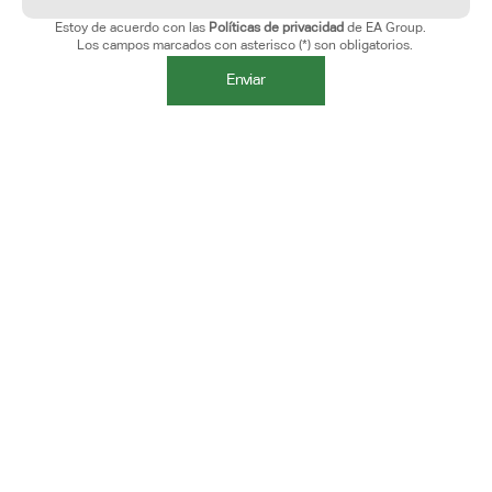
Estoy de acuerdo con las 
Políticas de privacidad
 de EA Group.
Los campos marcados con asterisco (*) son obligatorios. 
Enviar
Submit
+54 9 11 5031-4200