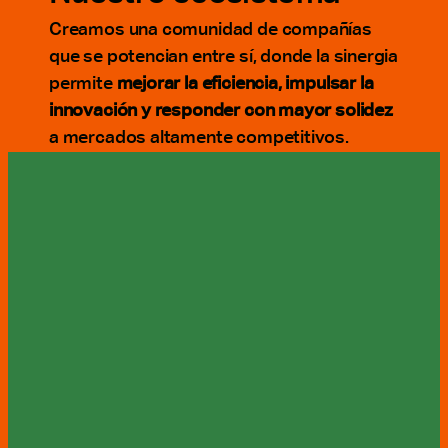
Creamos una comunidad de compañías 
que se potencian entre sí, donde la sinergia 
permite 
mejorar la eficiencia, impulsar la 
innovación y responder con mayor solidez
a mercados altamente competitivos.
Alquimia
01
Tecnología e inteligencia artificial aplicada. 
Alquimia 
AI
acompaña la evolución tecnológica de 
organizaciones mediante soluciones basadas en IA 