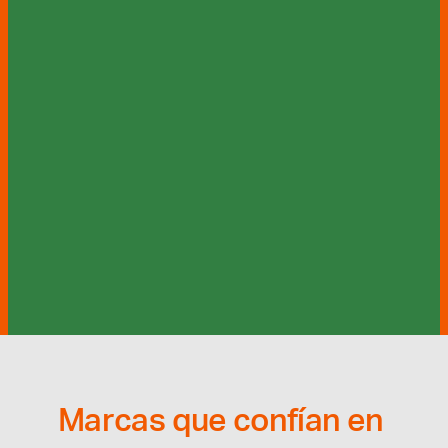
SSI 
03
Inteligencia de negocio y análisis de datos.
 SSI 
integra conocimiento técnico y visión estratégica 
para acompañar el proceso de decisión en distintos 
sectores.
Ir al sitio
Rams 
04
Seguridad a gran escala.
 Rams orienta sus servicios 
a la eficiencia, la disciplina y el control operativo, y 
opera en entornos de alta exigencia como 
yacimientos de petróleo y gas, centros logísticos y 
puertos.
Marcas que confían en 
Ir al sitio